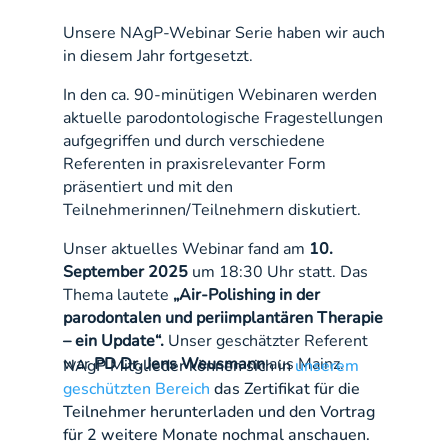
Unsere NAgP-Webinar Serie haben wir auch
in diesem Jahr fortgesetzt.
In den ca. 90-minütigen Webinaren werden
aktuelle parodontologische Fragestellungen
aufgegriffen und durch verschiedene
Referenten in praxisrelevanter Form
präsentiert und mit den
Teilnehmerinnen/Teilnehmern diskutiert.
Unser aktuelles Webinar fand am
10.
September 2025
um 18:30 Uhr statt. Das
Thema lautete
„
Air-
Polishing
in der
parodontalen und
periimplantären
Therapie
– ein Update
“.
Unser geschätzter Referent
war
PD Dr. Jens Weusmann
aus Mainz.
NAgP Mitglieder können sich in
unserem
geschützten Bereich
das Zertifikat für die
Teilnehmer herunterladen und den Vortrag
für 2 weitere Monate nochmal anschauen.